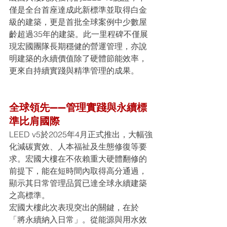
僅是全台首座達成此新標準並取得白金
級的建築，更是首批全球案例中少數屋
齡超過35年的建築。此一里程碑不僅展
現宏國團隊長期穩健的營運管理，亦說
明建築的永續價值除了硬體節能效率，
更來自持續實踐與精準管理的成果。
全球領先——管理實踐與永續標
準比肩國際
LEED v5於2025年4月正式推出，大幅強
化減碳實效、人本福祉及生態修復等要
求。宏國大樓在不依賴重大硬體翻修的
前提下，能在短時間內取得高分通過，
顯示其日常管理品質已達全球永續建築
之高標準。
宏國大樓此次表現突出的關鍵，在於
「將永續納入日常」。從能源與用水效