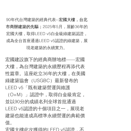
90年代台灣建築的經典代表--
宏國大樓，台北
市商辦建築的先驅；
2025年5月，屋齡36年的
宏國大樓，取得LEED v5白金級綠建築認證，
成為全台首座通過LEED v5認證的綠建築，展
現老建築的永續實力。
宏國建設旗下的經典商辦地標——宏國
大樓，為台灣建築的永續歷程再添代表
性篇章。這座屹立36年的大樓，在美國
綠建築協會（USGBC）最新發布的
LEED v5「既有建築營運與維護
（O+M）」認證中，取得白金級肯定，
並以90分的成績名列全球首批通過
LEED v5認證的十個項目之一，展現老
建築也能達成高標準永續營運的典範價
值。
宏國大樓此次獲得的LEED v5認證，不