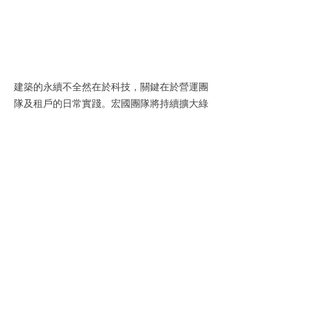
建築的永續不全然在於科技，關鍵在於營運團
隊及租戶的日常實踐。宏國團隊將持續擴大綠
色行動，推動更多建築走向低碳、健康與具韌
性的未來。
LEED
宏國大樓
台灣首座
LEED v5
查看全部
最新文章