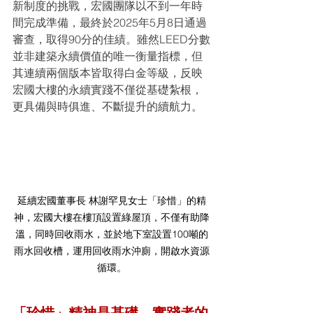
新制度的挑戰，宏國團隊以不到一年時
間完成準備，最終於2025年5月8日通過
審查，取得90分的佳績。雖然LEED分數
並非建築永續價值的唯一衡量指標，但
其連續兩個版本皆取得白金等級，反映
宏國大樓的永續實踐不僅從基礎紮根，
更具備與時俱進、不斷提升的續航力。
延續宏國董事長 林謝罕見女士「珍惜」的精
神，宏國大樓在樓頂設置綠屋頂，不僅有助降
溫，同時回收雨水，並於地下室設置100噸的
雨水回收槽，運用回收雨水沖廁，開啟水資源
循環。
「珍惜」精神是基礎，實踐者的