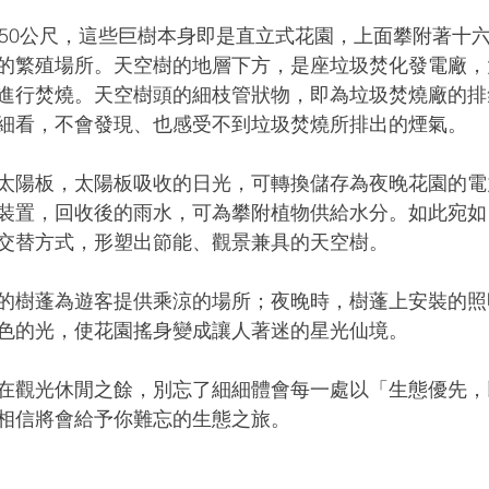
至50公尺，這些巨樹本身即是直立式花園，上面攀附著十
的繁殖場所。天空樹的地層下方，是座垃圾焚化發電廠，
進行焚燒。天空樹頭的細枝管狀物，即為垃圾焚燒廠的排
細看，不會發現、也感受不到垃圾焚燒所排出的煙氣。
太陽板，太陽板吸收的日光，可轉換儲存為夜晚花園的電
裝置，回收後的雨水，可為攀附植物供給水分。如此宛如
交替方式，形塑出節能、觀景兼具的天空樹。
的樹蓬為遊客提供乘涼的場所；夜晚時，樹蓬上安裝的照
色的光，使花園搖身變成讓人著迷的星光仙境。
在觀光休閒之餘，別忘了細細體會每一處以「生態優先，
相信將會給予你難忘的生態之旅。