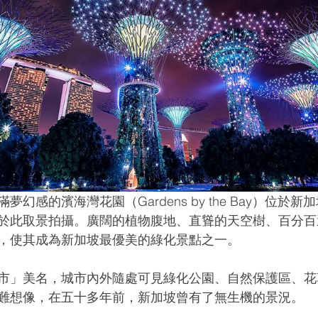
幻感的濱海灣花園（Gardens by the Bay）位於
於此取景拍攝。廣闊的植物腹地、直聳的天空樹、百分百
，使其成為新加坡最優美的綠化景點之一。
市」美名，城市內外隨處可見綠化公園、自然保護區、花
難想像，在五十多年前，新加坡曾有了無生機的景況。