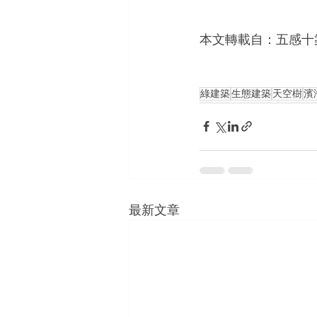
本文轉載自：五感十築
綠建築
生態建築
天空樹
濱
最新文章