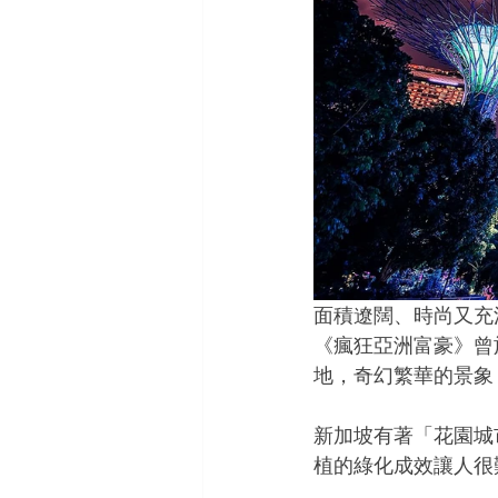
面積遼闊、時尚又充滿夢
《瘋狂亞洲富豪》曾
地，奇幻繁華的景象
新加坡有著「花園城
植的綠化成效讓人很