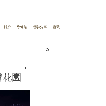
關於
綠健築
經驗分享
聯繫
灣花園