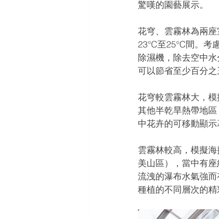
驚嘆的園藝展示。
花穹、雲霧林為兩座
23°C至25°C間
除濕機，除去空中水
可以節省至少百分之
花穹較雲霧林大，模
其他半乾旱熱帶地區
中花卉的可移動顯示
雲霧林較高，模擬海拔
美山區），當中有座
流洩的瀑布水氣強而
種植的不同層次的精