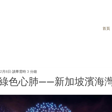
首頁
年2月8日
讀畢需時 3 分鐘
綠色心肺——新加坡濱海