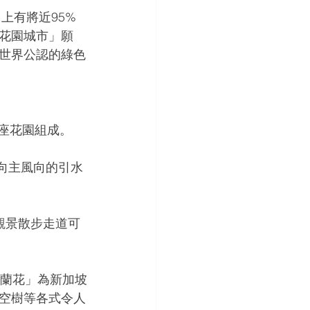
上有將近95%
花園城市」願
世界公認的綠色
三座花園組成。
迎向主風向的引水
觀景散步走道可
代蘭花」為新加坡
空樹等各式令人