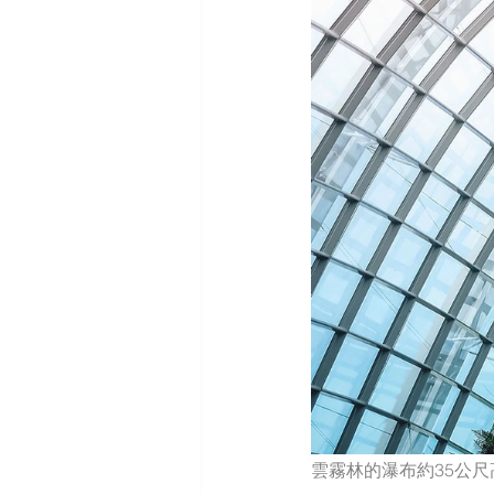
雲霧林的瀑布約35公