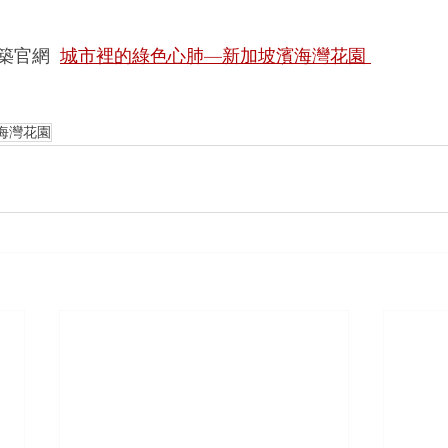
官網  
城市裡的綠色心肺—新加坡濱海灣花園 
海灣花園