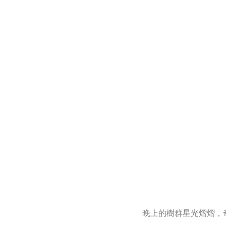
晚上的樹群星光熠熠，