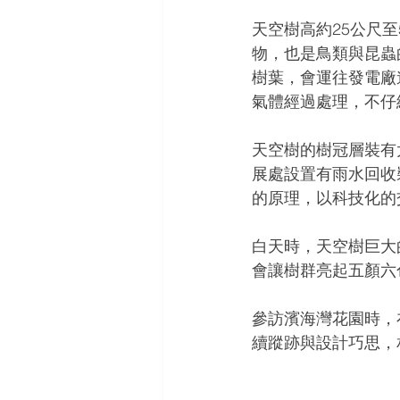
天空樹高約25公尺
物，也是鳥類與昆蟲
樹葉，會運往發電廠
氣體經過處理，不仔
天空樹的樹冠層裝有
展處設置有雨水回收
的原理，以科技化的
白天時，天空樹巨大
會讓樹群亮起五顏六
參訪濱海灣花園時，
續蹤跡與設計巧思，