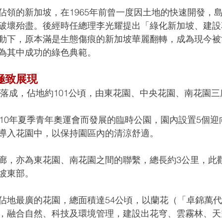
佔領的新加坡，在1965年前曾一度因土地的快速開發，島
破壞殆盡。後經時任總理李光耀提出「綠化新加坡、建設
動下，原本滿是生態傷痕的新加坡華麗翻轉，成為現今被
為其中成功的綠色典範。
極致展現
2年落成，佔地約101公頃，由東花園、中央花園、南花園
010年夏季青年奧運會而發展的臨時公園，園內設置5個
導入花園中，以保持園區內的清涼舒適。
廊，亦為東花園、南花園之間的聯繫，總長約3公里，此
坡東部。
佔地最廣的花園，總面積達54公頃，以蘭花（「卓錦萬
，融合自然、科技及環境管理，建設出花穹、雲霧林、天