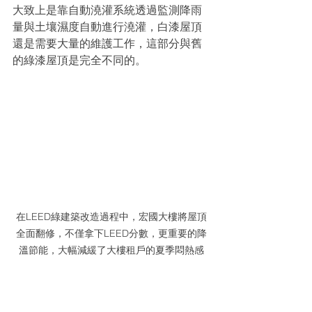
大致上是靠自動澆灌系統透過監測降雨
量與土壤濕度自動進行澆灌，白漆屋頂
還是需要大量的維護工作，這部分與舊
的綠漆屋頂是完全不同的。
在LEED綠建築改造過程中，宏國大樓將屋頂
全面翻修，不僅拿下LEED分數，更重要的降
溫節能，大幅減緩了大樓租戶的夏季悶熱感
每個月我們的維護團隊會對屋頂的白色
漆狀況進行一次以上的檢查，並在必要