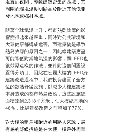
境直到夜間，導致建築密集的區域，其
周圍的環境溫度明顯高於附近其他低開
發地區或鄉村區域。
隨著全球氣溫上升，都市熱島效應的影
響變得越來越嚴重，同時對公共環境和
大眾健康都構成危害。而建築物是導致
熱島效應的原因之一，因此綠建築應盡
可能降低對當地氣溫的影響，而LEED也
很鼓勵這樣的作法，並針對這個問題設
置得分項目。因此在宏國大樓的LEED綠
建築改造過程中，我們投資建置了全方
位的散熱舒緩設施，以減少大樓建築物
本身造成的都市熱島效應，這些設施總
面積達到2,318平方米，佔大樓總基地的
46％，比綠建築改造之前增加了77％。
對大樓的租戶和附近的用路人來說，最
有感的舒緩措施是在大樓一樓戶外周圍