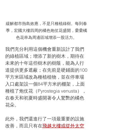
緩解都市熱島效應，不是只種植綠樹。每到春
季，宏國大樓四周的橘色炮仗花盛開，纍纍橘
色花串為周邊區域增添一股活力。
我們充分利用這個機會重新設計了我們
的綠植區域；增添了新的樹木，期待在
未來的十年這些樹木的樹蔭，能為人行
道提供更多遮蔽；在先前是硬鋪面的100
平方米區域改為種植植物，並在停車場
入口處架設一個84平方米的棚架，上面
種植了炮仗花（Pyrostegia venusta），
在春天和初夏時盛開著令人驚艷的橘色
花朵。
此外，我們還進行了一項最重要的設施
改善，而且只有在
飛越大樓或從外太空