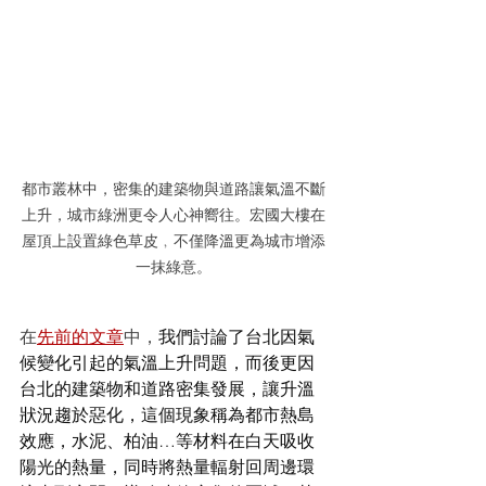
都市叢林中，密集的建築物與道路讓氣溫不斷
上升，城市綠洲更令人心神嚮往。宏國大樓在
屋頂上設置綠色草皮﹐不僅降溫更為城市增添
一抹綠意。
在
先前的文章
中，
我們討論了台北因氣
候變化引起的氣溫上升問題，而後更因
台北的建築物和道路密集發展，讓升溫
狀況趨於惡化，這個現象稱為都市熱島
效應，水泥、柏油…等材料在白天吸收
陽光的熱量，同時將熱量輻射回周邊環